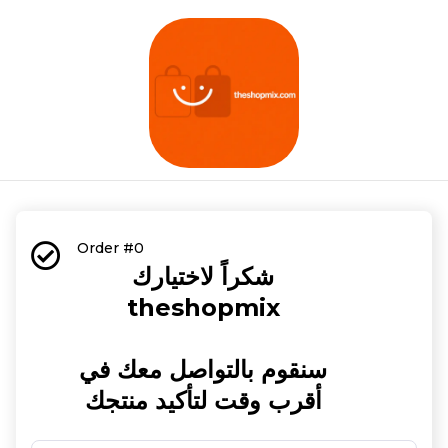
Order #0
شكراً لاختيارك
theshopmix
سنقوم بالتواصل معك في
أقرب وقت لتأكيد منتجك