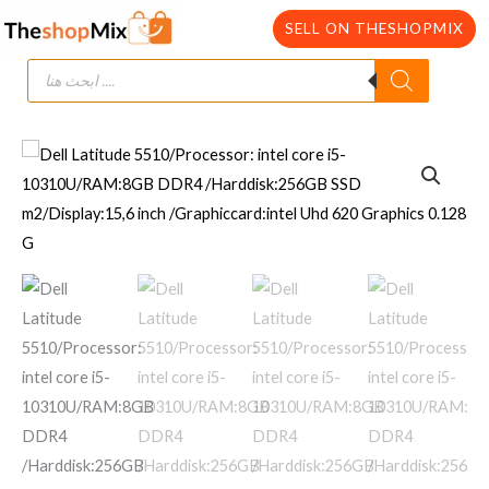
SELL ON THESHOPMIX
Products
Skip
search
to
content
Dell
Latitude
5510/Processor:
intel
core
i5-
10310U/RAM:8GB
DDR4
/Harddisk:256GB
SSD
m2/Display:15,6
inch