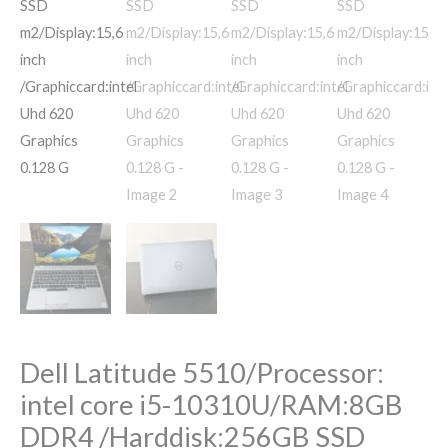
/Graphiccard:intel
Uhd
620
Graphics
0.128
G
quantity
Dell Latitude 5510/Processor:
intel core i5-10310U/RAM:8GB
DDR4 /Harddisk:256GB SSD