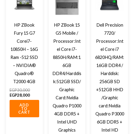
EGP30,000.
EGP28,000.
EGP19,35
EGP17,90
HP ZBook
HP ZBook 15
Dell Precision
Fury 15 G7
G5 Mobile /
7720/
Corei7-
Processor:Int
Processor:Int
10850H – 16G
el Core i7-
el Core i7
Ram -512 SSD
8850H/RAM:1
6820HQ/RAM:
– NVIDIA®
6GB
16GB DDR4 /
Quadro®
DDR4/Harddis
Harddisk:
T2000 4GB
k:512GB SSD/
256GB SD
Graphic
+512GB HHD
EGP
30,000
EGP
28,000
Card:Nvidia
/Graphic
ADD
Quadro P1000
card:Nvidia
TO
CART
4GB DDR5 +
Quadro P3000
Intel UHD
6GB DDR5 +
Graphics
Intel HD