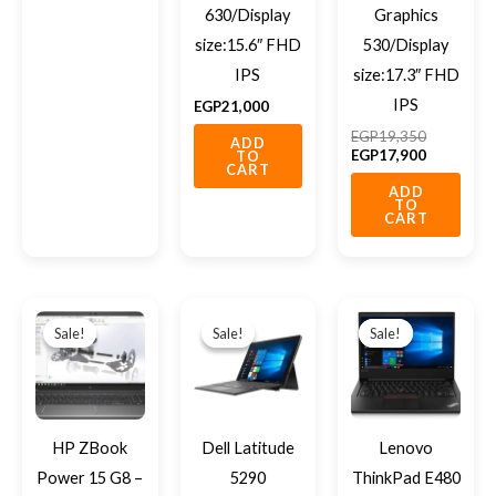
630/Display
Graphics
size:15.6″ FHD
530/Display
IPS
size:17.3″ FHD
IPS
EGP
21,000
EGP
19,350
ADD
EGP
17,900
TO
CART
ADD
TO
CART
Original
Current
Original
Current
Original
Current
price
price
price
price
price
price
Sale!
Sale!
Sale!
Sale!
Sale!
Sale!
was:
is:
was:
is:
was:
is:
EGP32,000.
EGP29,500.
EGP16,450.
EGP15,500.
EGP12,50
EGP10,00
HP ZBook
Dell Latitude
Lenovo
Power 15 G8 –
5290
ThinkPad E480