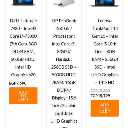
DELL Latitude
HP ProBook
Lenovo
7480 – Intel®
650 G5 /
ThinkPad T14
Core i7-7300U
Processor :
Gen 10 – Intel
(7th Gen), 8GB
Intel Core i5-
Core i5 10th
DDR4 RAM ,
8350U/
Gen – 8GB
500GB HDD,
Hardisk :
RAM – 256GB
Intel HD
256GB SSD +
SSD – Intel
Graphics 620
500GB HDD
UHD Graphics
/RAM: 16GB
– 14″ FHD
EGP
7,600
DDR4 /
EGP
17,399
ADD
EGP
15,799
TO
Display : 15,6
CART
ADD
inch /Graphic
TO
CART
card :Intel
UHD Graphics