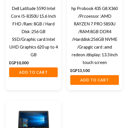
Dell Latitude 5590 Intel
hp Probook 435 G8 X360
Core I5-8350U 15.6 Inch
/Prcoessor :AMD
FHD /Ram: 8GB / Hard
RAYZEN 7 PRO 5850U
Disk :256 GB
/RAM:8GB DDR4
SSD/Graphic card:Intel
/Harddisk:256GB NVME
UHD Graphics 620 up to 4
/Grapgic card :amd
GB
redeon /display: 13.3 inch
touch screen
EGP
10,000
EGP
13,500
ADD TO CART
ADD TO CART