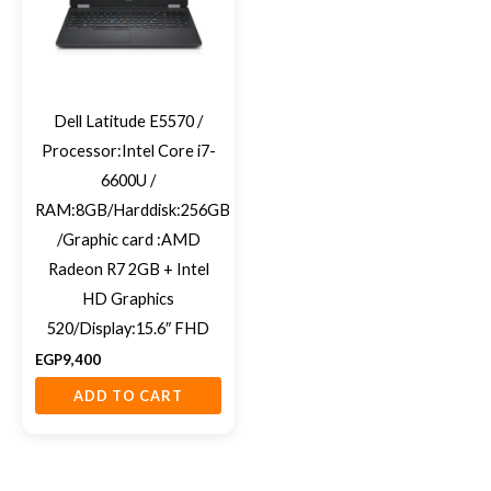
Dell Latitude E5570 /
Processor:Intel Core i7-
6600U /
RAM:8GB/Harddisk:256GB
/Graphic card :AMD
Radeon R7 2GB + Intel
HD Graphics
520/Display:15.6″ FHD
EGP
9,400
ADD TO CART