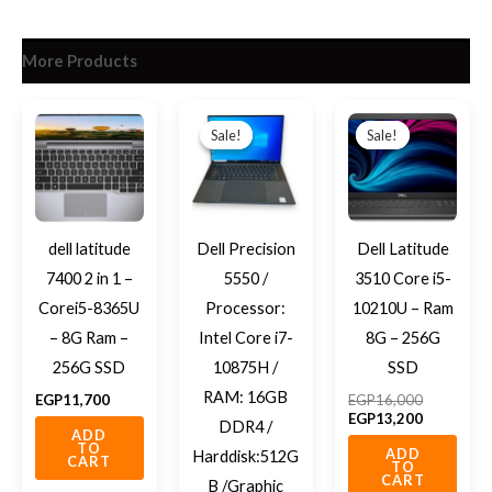
More Products
Original
Current
Original
Current
price
price
price
price
Sale!
Sale!
Sale!
Sale!
was:
is:
was:
is:
EGP28,950.
EGP27,500.
EGP16,00
EGP13,20
dell latitude
Dell Precision
Dell Latitude
7400 2 in 1 –
5550 /
3510 Core i5-
Corei5-8365U
Processor:
10210U – Ram
– 8G Ram –
Intel Core i7-
8G – 256G
256G SSD
10875H /
SSD
RAM: 16GB
EGP
11,700
EGP
16,000
EGP
13,200
DDR4 /
ADD
TO
ADD
Harddisk:512G
CART
TO
CART
B /Graphic