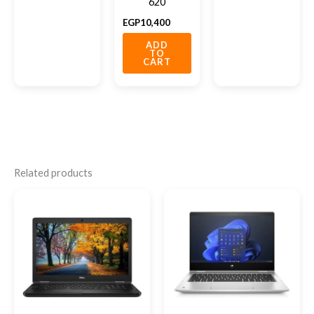
620
EGP
10,400
ADD
TO
CART
Related products