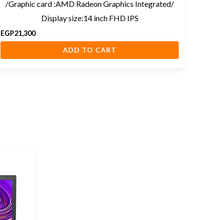
/Graphic card :AMD Radeon Graphics Integrated/
Display size:14 inch FHD IPS
EGP
21,300
ADD TO CART
00.