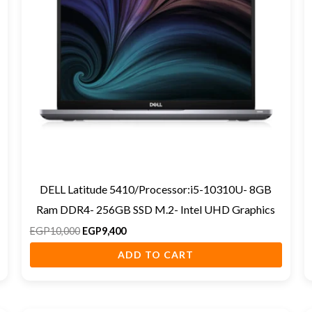
DELL Latitude 5410/Processor:i5-10310U- 8GB
Ram DDR4- 256GB SSD M.2- Intel UHD Graphics
EGP
10,000
EGP
9,400
ADD TO CART