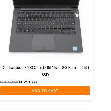
Dell Latitude 7400 Core i7 8665U – 8G Ram – 256G
SSD
EGP
12,000
EGP
10,000
ADD TO CART