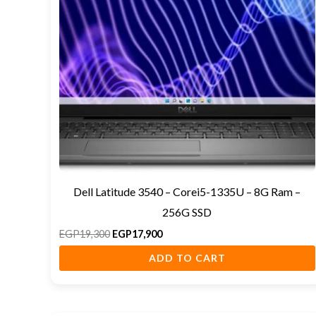
Dell Latitude 3540 – Corei5-1335U – 8G Ram –
256G SSD
EGP
19,300
EGP
17,900
ADD TO CART