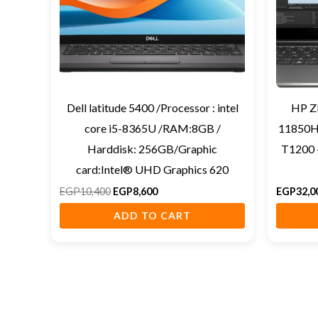
Dell latitude 5400 /Processor : intel
HP ZB
core i5-8365U /RAM:8GB /
11850H 
Harddisk: 256GB/Graphic
T1200 
card:Intel® UHD Graphics 620
EGP
10,400
EGP
8,600
EGP
32,0
ADD TO CART