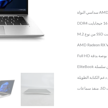
16GB
DDR4
/Harddisk:512GB
SSD
/Graphic
card
:AMD
Radeon
Graphics
ق من سلسلة
Integrated/
Display
دعم الكتابة الطويلة
size:14
inch
FHD
IPS