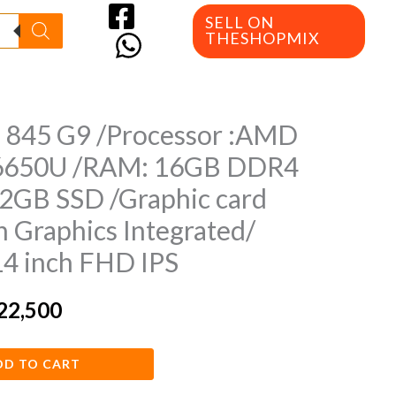
SELL ON
THESHOPMIX
 845 G9 /Processor :AMD
inal
Current
 6650U /RAM: 16GB DDR4
e
price
2GB SSD /Graphic card
is:
Graphics Integrated/
3,000.
EGP22,500.
14 inch FHD IPS
22,500
DD TO CART