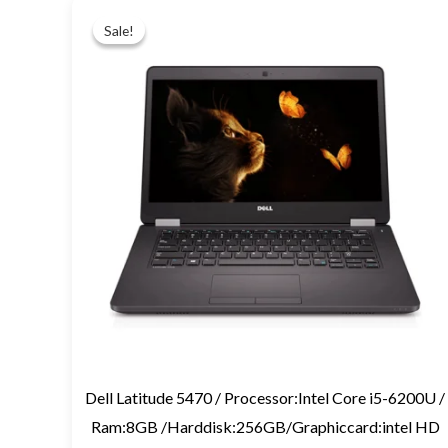
Original
Current
price
price
Sale!
Sale!
was:
is:
EGP9,200.
EGP8,000.
Dell Latitude 5470 / Processor:Intel Core i5-6200U /
Ram:8GB /Harddisk:256GB/Graphiccard:intel HD