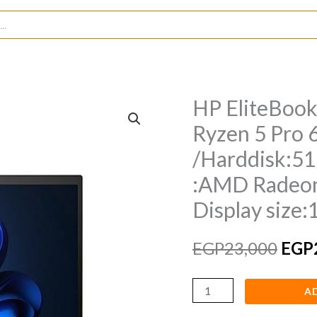
HP EliteBook
HP
Orig
EliteBook
Ryzen 5 Pro
pric
845
/Harddisk:51
G9
was:
:AMD Radeon 
/Processor
EGP2
Display size:
:AMD
Ryzen
EGP
23,000
EGP
5
Pro
6650U
A
/RAM: