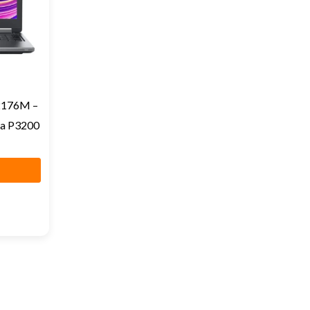
-2176M –
ia P3200