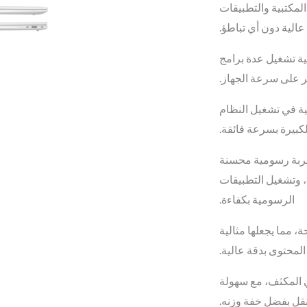
quantity
معالج Ryzen 5 PRO 5650U طبيقات
 عالية دون أي تباطؤ
ذاكرة 16 جيجابايت DDR4 برامج
ير على سرعة الجهاز
وحدة تخزين SSD  تشغيل النظام
الكبيرة بسرعة فائقة
كارت الشاشة AMD Radeon Graphics Integrated محسنة
، وتشغيل التطبيقات
الرسومية بكفاءة.
شاشة 14 بوصة Full HD  مثالية
 المحتوى بدقة عالية
ي المكثف، مع سهولة
تنقل بفضل خفة وزنه