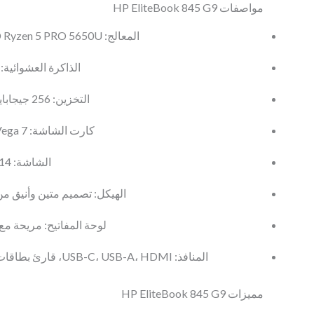
مواصفات HP EliteBook 845 G9
المعالج: AMD Ryzen 5 PRO 5650U سداسي النواة
الذاكرة العشوائية: 16 جيجابايت DDR4
التخزين: 256 جيجابايت SSD من نوع M.2
كارت الشاشة: AMD Radeon RX Vega 7
الشاشة: 14 بوصة بدقة Full HD
الهيكل: تصميم متين وأني EliteBook
لوحة المفاتيح: مريحة مع 
المنافذ: USB-C، USB-A، HDMI، قارئ بطاقات SD، منفذ سماعات
مميزات HP EliteBook 845 G9