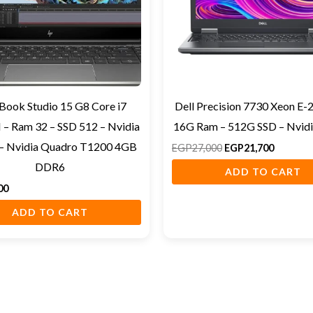
ook Studio 15 G8 Core i7
Dell Precision 7730 Xeon E
– Ram 32 – SSD 512 – Nvidia
16G Ram – 512G SSD – Nvid
– Nvidia Quadro T1200 4GB
EGP
27,000
EGP
21,700
DDR6
ADD TO CART
00
ADD TO CART