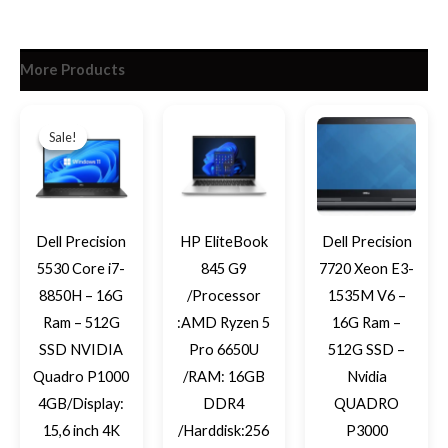
More Products
Original
Current
price
price
Sale!
Sale!
was:
is:
EGP24,000.
EGP22,000.
Dell Precision
HP EliteBook
Dell Precision
5530 Core i7-
845 G9
7720 Xeon E3-
8850H – 16G
/Processor
1535M V6 –
Ram – 512G
:AMD Ryzen 5
16G Ram –
SSD NVIDIA
Pro 6650U
512G SSD –
Quadro P1000
/RAM: 16GB
Nvidia
4GB/Display:
DDR4
QUADRO
15,6 inch 4K
/Harddisk:256
P3000