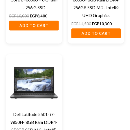
– 256 G SSD
256GB SSD M.2- Intel®
UHD Graphics
EGP
10,000
EGP
8,400
EGP
11,500
EGP
10,300
ADD TO CART
ADD TO CART
Dell Latitude 5501- i7-
9850H- 8GB Ram DDR4-