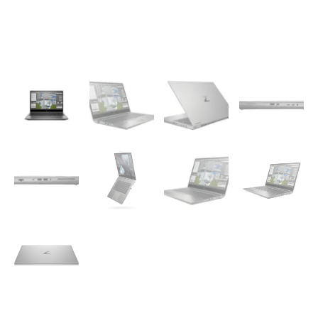
–
NVIDIA®
RTX®
4000
quantity