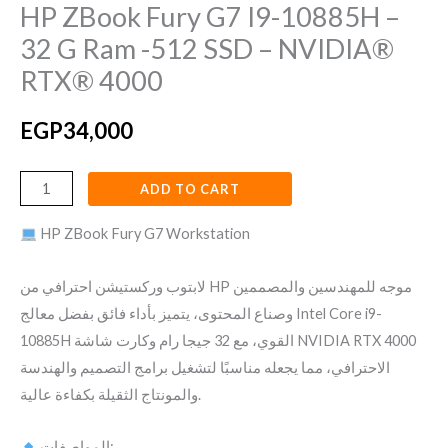
HP ZBook Fury G7 I9-10885H –
32 G Ram -512 SSD – NVIDIA®
RTX® 4000
EGP
34,000
ADD TO CART
HP ZBook Fury G7 Workstation
لابتوب وركستيشن احترافي من HP موجه للمهندسين والمصممين
وصناع المحتوى، يتميز بأداء فائق بفضل معالج Intel Core i9-
10885H القوي، مع 32 جيجا رام وكارت شاشة NVIDIA RTX 4000
الاحترافي، مما يجعله مناسبًا لتشغيل برامج التصميم والهندسة
والمونتاج الثقيلة بكفاءة عالية.
المواصفات: