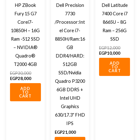
HP ZBook
Dell Precision
Dell Latitude
Fury 15 G7
7730
7400 Core i7
Corei7-
/Processor:Int
8665U – 8G
10850H – 16G
el Core i7-
Ram – 256G
Ram -512 SSD
8850H/Ram:16
SSD
– NVIDIA®
GB
EGP
12,000
EGP
10,000
Quadro®
DDR4/HARD:
ADD
T2000 4GB
512GB
TO
CART
SSD/Nvidia
EGP
30,000
EGP
28,000
Quadro P3200
ADD
6GB DDR5 +
TO
CART
Intel UHD
Graphics
630/17.3″ FHD
IPS
EGP
21,000