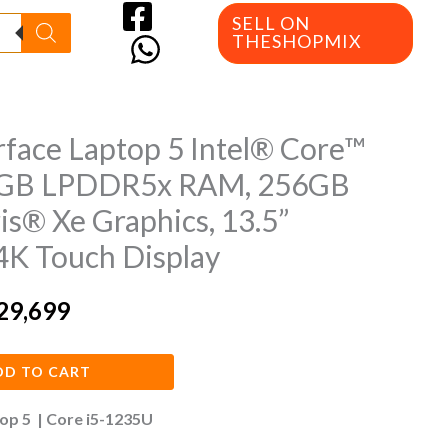
SELL ON
THESHOPMIX
rface Laptop 5 Intel® Core™
inal
Current
6GB LPDDR5x RAM, 256GB
e
price
ris® Xe Graphics, 13.5”
is:
4K Touch Display
3,399.
EGP29,699.
29,699
DD TO CART
op 5 | Core i5-1235U