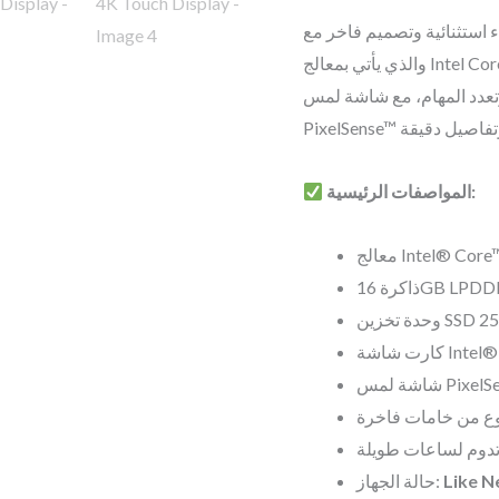
256GB
استمتع بتجربة أداء استثنائية وتصميم فاخر مع Micr
SSD,
والذي يأتي بمعالج Intel Core i5 من الجيل الثاني عشر وذاكرة 16GB LPDDR5x فائقة
Intel®
تعدد المهام، مع شاشة لمس
Iris®
Xe
Graphics,
المواصفات الرئيسية:
13.5”
PixelSense™
4K
Touch
Display
كارت شاشة
quantity
ع من خامات فاخرة
تدوم لساعات طويلة
حالة الجهاز: