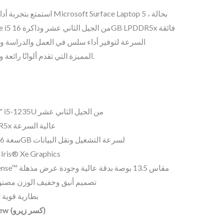
osoft Surface Laptop 5 بحالة ،
السرعة لتوفير أداء سلس في العمل والدراسة و
PixelSense™ المميزة التي تقدم ألوانًا رائعة وتفاصيل دقيقة.
معالج Intel® Core™ i5-1235U من الجيل الثاني عشر
ذاكرة 16GB LPDDR5x عالية السرعة
وحدة تخزين SSD سعة 256GB لسرعة التشغيل ونقل البيانات
 Intel® Iris® Xe Graphics
شاشة لمس PixelSense™ مقاس 13.5 بوصة بدقة عالية وجودة عرض مذهلة
تصميم أنيق وخفيف الوزن مصنو
بطارية قوية 
Like New (كسر زيرو)