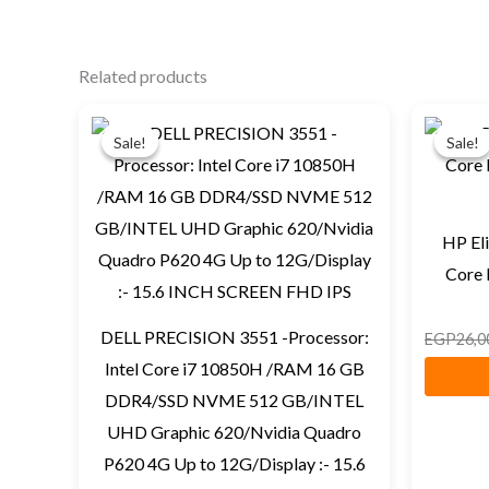
Related products
Original
Current
price
price
Sale!
Sale!
Sale!
Sale!
was:
is:
EGP22,500.
EGP21,000.
HP El
Core 
DELL PRECISION 3551 -Processor:
EGP
26,0
Intel Core i7 10850H /RAM 16 GB
DDR4/SSD NVME 512 GB/INTEL
UHD Graphic 620/Nvidia Quadro
P620 4G Up to 12G/Display :- 15.6