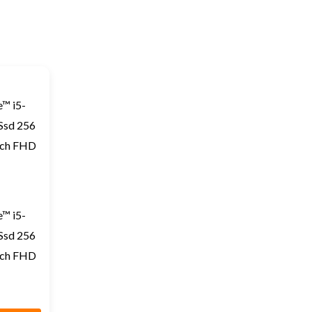
™ i5-
Ssd 256
nch FHD