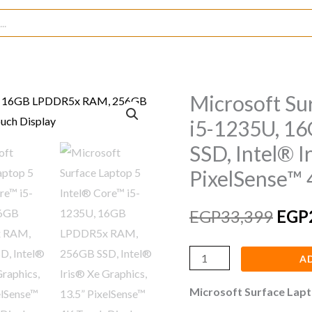
Microsoft Su
Microsoft
Orig
Surface
i5-1235U, 1
pric
Laptop
SSD, Intel® I
5
was:
PixelSense™ 
Intel®
EGP3
Core™
EGP
33,399
EGP
i5-
1235U,
A
16GB
LPDDR5x
Microsoft Surface Lapt
RAM,