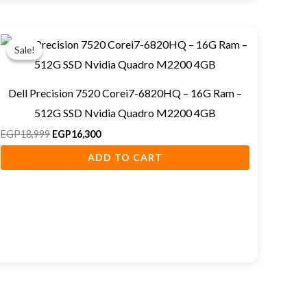
Original
Current
price
price
Sale!
Sale!
was:
is:
EGP18,999.
EGP16,300.
Dell Precision 7520 Corei7-6820HQ – 16G Ram –
512G SSD Nvidia Quadro M2200 4GB
EGP
18,999
EGP
16,300
ADD TO CART