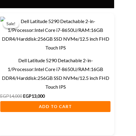
Original
Current
price
price
Sale!
Sale!
was:
is:
EGP14,000.
EGP13,000.
Dell Latitude 5290 Detachable 2-in-
1/Processor:Intel Core i7-8650U/RAM:16GB
DDR4/Harddisk:256GB SSD NVMe/12.5 inch FHD
Touch IPS
EGP
14,000
EGP
13,000
ADD TO CART