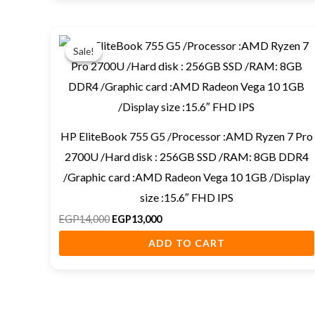
Original
Current
price
price
Sale!
Sale!
was:
is:
EGP14,000.
EGP13,000.
HP EliteBook 755 G5 /Processor :AMD Ryzen 7 Pro
2700U /Hard disk : 256GB SSD /RAM: 8GB DDR4
/Graphic card :AMD Radeon Vega 10 1GB /Display
size :15.6″ FHD IPS
EGP
14,000
EGP
13,000
ADD TO CART