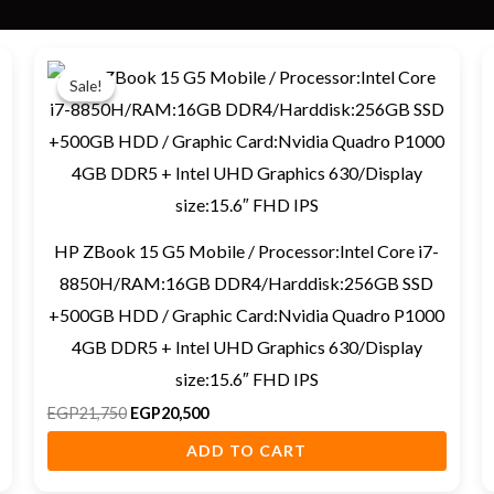
Original
Current
price
price
Sale!
Sale!
was:
is:
EGP21,750.
EGP20,500.
HP ZBook 15 G5 Mobile / Processor:Intel Core i7-
8850H/RAM:16GB DDR4/Harddisk:256GB SSD
+500GB HDD / Graphic Card:Nvidia Quadro P1000
4GB DDR5 + Intel UHD Graphics 630/Display
size:15.6″ FHD IPS
EGP
21,750
EGP
20,500
ADD TO CART