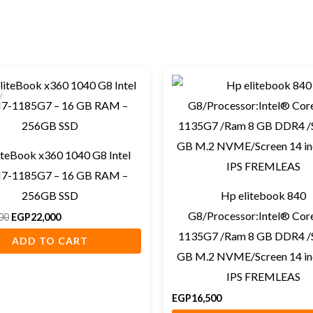
Original
Current
price
price
was:
is:
EGP26,000.
EGP22,000.
iteBook x360 1040 G8 Intel
I7-1185G7 – 16 GB RAM –
256GB SSD
Hp elitebook 840
G8/Processor:Intel® Core
00
EGP
22,000
1135G7 /Ram 8 GB DDR4 /
ADD TO CART
GB M.2 NVME/Screen 14 i
IPS FREMLEAS
EGP
16,500