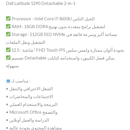
Dell Latitude 5290 Detachable 2-in-1
Processor : Intel Core i7-8650U الجيل الثامن
RAM : 16GB DDR4 لتشغيل برامج متعددة بدون تهنيج
Storage : 512GB SSD NVMe مساحة أكبر وسرعة فائقة في
التشغيل ونقل الملفات
شاشة : 12.5″ FHD Touch IPS بجودة ألوان ممتازة ولمس سلس
تصميم Detachable يمكن فصل الكيبورد واستخدامه كتابلت
بسهولة
مناسب لـ :
• الشغل الاحترافي والتنقل
• الاجتماعات والمحاضرات
• البرمجة والاستخدام العملي
• Microsoft Office والتصفح
• الدراسة والعمل أونلاين
• مشاهدة المحتوى بجودة عالية