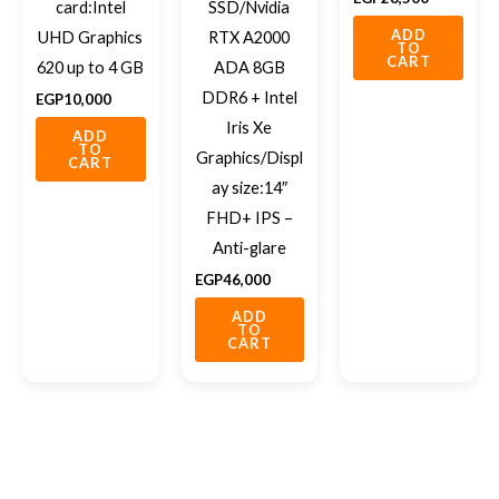
card:Intel
SSD/Nvidia
ADD
UHD Graphics
RTX A2000
TO
CART
620 up to 4 GB
ADA 8GB
DDR6 + Intel
EGP
10,000
Iris Xe
ADD
TO
Graphics/Displ
CART
ay size:14″
FHD+ IPS –
Anti-glare
EGP
46,000
ADD
TO
CART