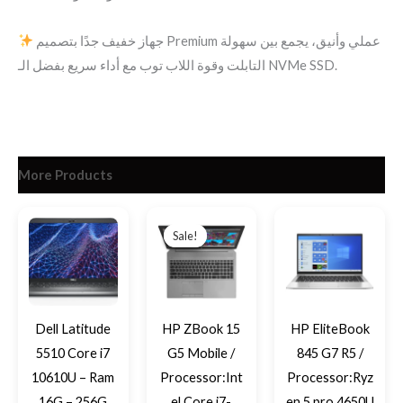
جهاز خفيف جدًا بتصميم Premium عملي وأنيق، يجمع بين سهولة
التابلت وقوة اللاب توب مع أداء سريع بفضل الـ NVMe SSD.
More Products
Original
Current
price
price
Sale!
Sale!
was:
is:
EGP21,750.
EGP20,500.
Dell Latitude
HP ZBook 15
HP EliteBook
5510 Core i7
G5 Mobile /
845 G7 R5 /
10610U – Ram
Processor:Int
Processor:Ryz
16G – 256G
el Core i7-
en 5 pro 4650U