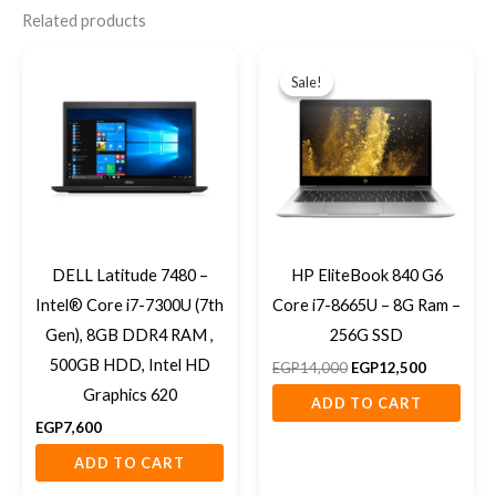
Related products
Original
Current
price
price
Sale!
Sale!
was:
is:
EGP14,000.
EGP12,500
DELL Latitude 7480 –
HP EliteBook 840 G6
Intel® Core i7-7300U (7th
Core i7-8665U – 8G Ram –
Gen), 8GB DDR4 RAM ,
256G SSD
500GB HDD, Intel HD
EGP
14,000
EGP
12,500
Graphics 620
ADD TO CART
EGP
7,600
ADD TO CART