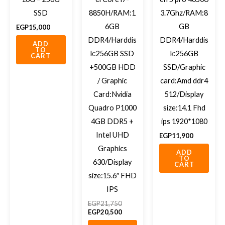
SSD
8850H/RAM:1
3.7Ghz/RAM:8
6GB
GB
EGP
15,000
DDR4/Harddis
DDR4/Harddis
ADD
TO
k:256GB SSD
k:256GB
CART
+500GB HDD
SSD/Graphic
/ Graphic
card:Amd ddr4
Card:Nvidia
512/Display
Quadro P1000
size:14.1 Fhd
4GB DDR5 +
ips 1920*1080
Intel UHD
EGP
11,900
Graphics
ADD
TO
630/Display
CART
size:15.6″ FHD
IPS
EGP
21,750
EGP
20,500