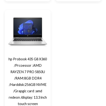
hp Probook 435 G8 X360
/Prcoessor :AMD
RAYZEN 7 PRO 5850U
/RAM:8GB DDR4
/Harddisk:256GB NVME
/Grapgic card :amd
redeon /display: 13.3 inch
touch screen