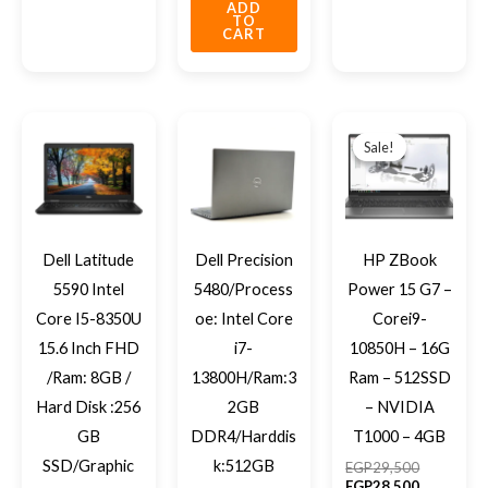
ADD
TO
CART
Original
Current
price
price
Sale!
Sale!
was:
is:
EGP29,50
EGP28,50
Dell Latitude
Dell Precision
HP ZBook
5590 Intel
5480/Process
Power 15 G7 –
Core I5-8350U
oe: Intel Core
Corei9-
15.6 Inch FHD
i7-
10850H – 16G
/Ram: 8GB /
13800H/Ram:3
Ram – 512SSD
Hard Disk :256
2GB
– NVIDIA
GB
DDR4/Harddis
T1000 – 4GB
SSD/Graphic
k:512GB
EGP
29,500
EGP
28,500