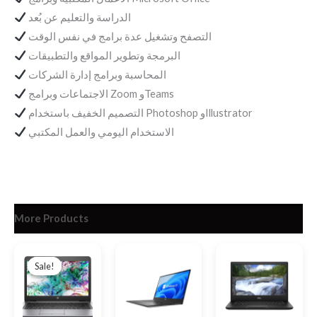
الدراسة والتعليم عن بُعد
التصفح وتشغيل عدة برامج في نفس الوقت
البرمجة وتطوير المواقع والتطبيقات
المحاسبة وبرامج إدارة الشركات
الاجتماعات وبرامج Zoom وTeams
التصميم الخفيف باستخدام Photoshop وIllustrator
الاستخدام اليومي والعمل المكتبي
More Products
Original
Current
price
price
Sale!
Sale!
was:
is:
EGP9,000.
EGP8,300.