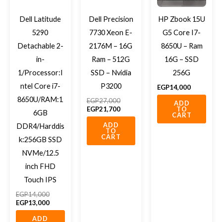
Dell Latitude
Dell Precision
HP Zbook 15U
5290
7730 Xeon E-
G5 Core I7-
Detachable 2-
2176M – 16G
8650U – Ram
in-
Ram – 512G
16G – SSD
1/Processor:I
SSD – Nvidia
256G
ntel Core i7-
P3200
EGP
14,000
8650U/RAM:1
EGP
27,000
ADD
EGP
21,700
TO
6GB
CART
ADD
DDR4/Harddis
TO
CART
k:256GB SSD
NVMe/12.5
inch FHD
Touch IPS
EGP
14,000
EGP
13,000
ADD