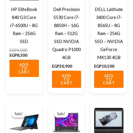
HP EliteBook
Dell Precision
DELL Latitude
840 G3 Core
5530 Core i7-
3400 Core i7-
i7-6500U – 8G
8850H – 16G
8565U – 8G
Ram – 256G
Ram – 512G
Ram – 256G
SSD
SSD NVIDIA
SSD – NVIDIA
Quadro P1000
GeForce
EGP
9,000
EGP
8,300
4GB
MX130 4GB
ADD
EGP
20,900
EGP
10,500
TO
CART
ADD
ADD
TO
TO
CART
CART
Original
Current
Original
Current
price
price
price
price
Sale!
Sale!
Sale!
Sale!
was:
is:
was:
is:
EGP14,000.
EGP13,000.
EGP27,000.
EGP21,700.