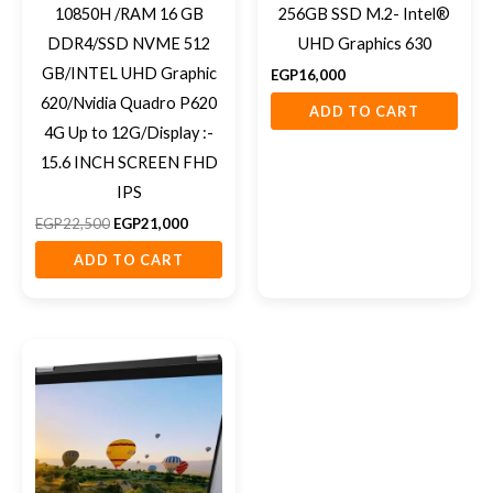
10850H /RAM 16 GB
256GB SSD M.2- Intel®
DDR4/SSD NVME 512
UHD Graphics 630
GB/INTEL UHD Graphic
EGP
16,000
620/Nvidia Quadro P620
ADD TO CART
4G Up to 12G/Display :-
15.6 INCH SCREEN FHD
IPS
EGP
22,500
EGP
21,000
ADD TO CART