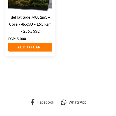
dell latitude 7400 2in1 –
Corei7-8665U – 16G Ram
– 256G SSD
EGP
15,000
ADD TO CART
Facebook
WhatsApp