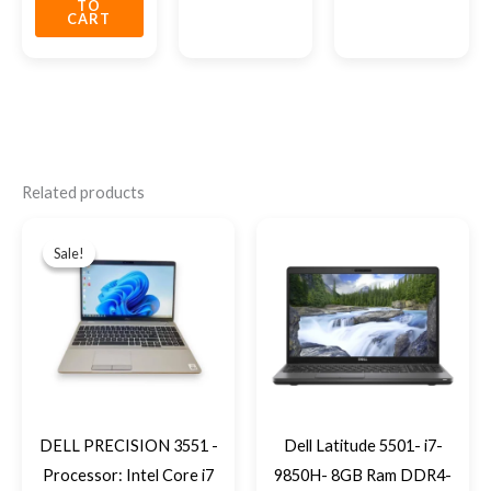
TO
CART
Related products
Original
Current
price
price
Sale!
Sale!
was:
is:
EGP22,500.
EGP21,000.
DELL PRECISION 3551 -
Dell Latitude 5501- i7-
Processor: Intel Core i7
9850H- 8GB Ram DDR4-