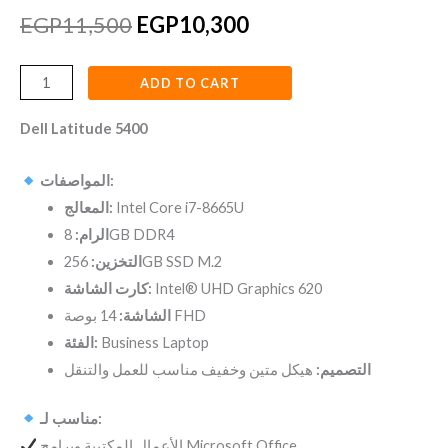
EGP
11,500
EGP
10,300
ADD TO CART
Dell Latitude 5400
المواصفات:
المعالج:
Intel Core i7-8665U
الرام:
8GB DDR4
التخزين:
256GB SSD M.2
كارت الشاشة:
Intel® UHD Graphics 620
14 بوصة FHD
الشاشة:
الفئة:
Business Laptop
التصميم:
هيكل متين وخفيف مناسب للعمل والتنقل
مناسب لـ:
الأعمال المكتبية وبرامج Microsoft Office