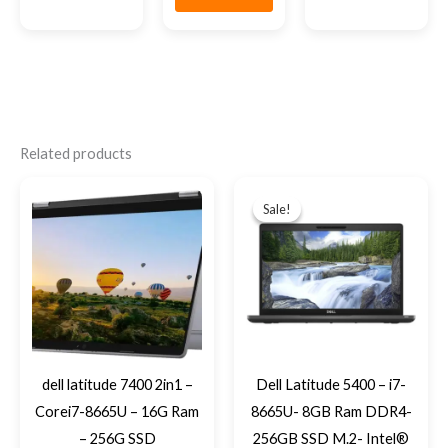
Related products
Original
Current
price
price
Sale!
Sale!
was:
is:
EGP11,500.
EGP10,300
dell latitude 7400 2in1 –
Dell Latitude 5400 – i7-
Corei7-8665U – 16G Ram
8665U- 8GB Ram DDR4-
– 256G SSD
256GB SSD M.2- Intel®