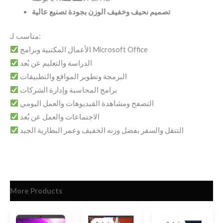
تصميم نحيف وخفيف الوزن بجودة تصنيع عالية
مناسب لـ:
الأعمال المكتبية وبرامج Microsoft Office
الدراسة والتعليم عن بُعد
البرمجة وتطوير المواقع والتطبيقات
برامج المحاسبة وإدارة الشركات
التصفح ومشاهدة الفيديوهات والعمل اليومي
الاجتماعات والعمل عن بُعد
التنقل والسفر بفضل وزنه الخفيف وعمر البطارية الجيد
More Products
Original
Current
Original
Current
price
price
price
price