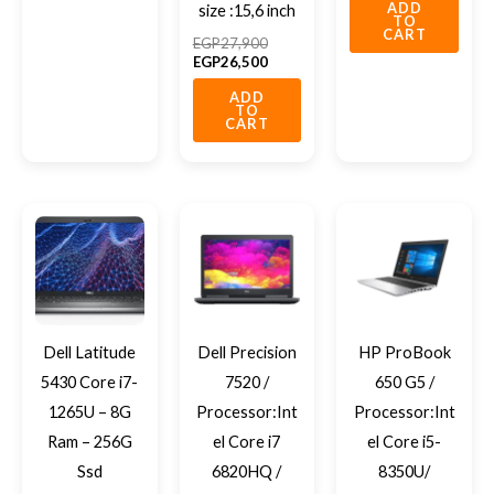
ADD
size :15,6 inch
TO
CART
EGP
27,900
EGP
26,500
ADD
TO
CART
Dell Latitude
Dell Precision
HP ProBook
5430 Core i7-
7520 /
650 G5 /
1265U – 8G
Processor:Int
Processor:Int
Ram – 256G
el Core i7
el Core i5-
Ssd
6820HQ /
8350U/