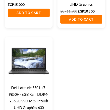
UHD Graphics
EGP
15,000
EGP
11,500
EGP
10,300
ADD TO CART
ADD TO CART
Dell Latitude 5501- i7-
9850H- 8GB Ram DDR4-
256GB SSD M.2- Intel®
UHD Graphics 630