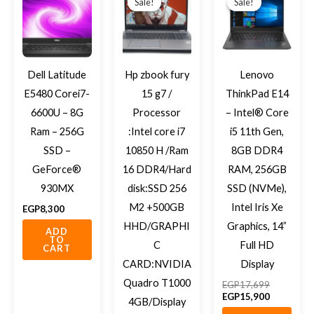
Sale!
Sale!
Sale!
Sale!
was:
is:
was:
is:
EGP27,900.
EGP26,500.
EGP17,69
EGP15,90
Dell Latitude
Hp zbook fury
Lenovo
E5480 Corei7-
15 g7 /
ThinkPad E14
6600U – 8G
Processor
– Intel® Core
Ram – 256G
:Intel core i7
i5 11th Gen,
SSD –
10850 H /Ram
8GB DDR4
GeForce®
16 DDR4/Hard
RAM, 256GB
930MX
disk:SSD 256
SSD (NVMe),
M2 +500GB
Intel Iris Xe
EGP
8,300
HHD/GRAPHI
Graphics, 14”
ADD
TO
C
Full HD
CART
CARD:NVIDIA
Display
Quadro T1000
EGP
17,699
EGP
15,900
4GB/Display