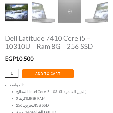
SSD
quantity
Dell Latitude 7410 Core i5 –
10310U – Ram 8G – 256 SSD
EGP
10,500
ADD TO CART
المواصفات:
Intel Core i5-10310U (الجيل العاشر)
المعالج:
الذاكرة:
8GB RAM
التخزين:
256GB SSD
14 بوصة Full HD
الشاشة: