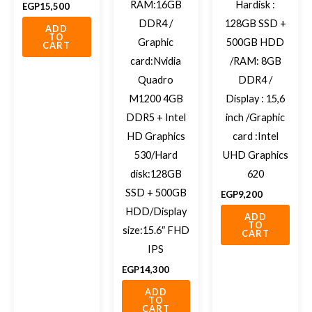
RAM:16GB
Hardisk :
EGP
15,500
DDR4 /
128GB SSD +
ADD
TO
Graphic
500GB HDD
CART
card:Nvidia
/RAM: 8GB
Quadro
DDR4 /
M1200 4GB
Display : 15,6
DDR5 + Intel
inch /Graphic
HD Graphics
card :Intel
530/Hard
UHD Graphics
disk:128GB
620
SSD + 500GB
EGP
9,200
HDD/Display
ADD
TO
size:15.6″ FHD
CART
IPS
EGP
14,300
ADD
TO
CART