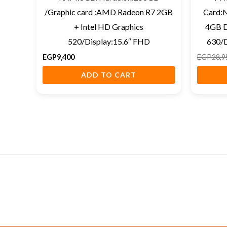
/Graphic card :AMD Radeon R7 2GB
Card:
+ Intel HD Graphics
4GB D
520/Display:15.6″ FHD
630/D
EGP
9,400
EGP
28,9
ADD TO CART