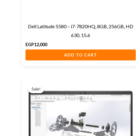
Dell Latitude 5580 – i7-7820HQ, 8GB, 256GB, HD
630, 15.6
EGP
12,000
ADD TO CART
Original
Current
price
price
Sale!
Sale!
was:
is:
EGP29,500.
EGP28,500.