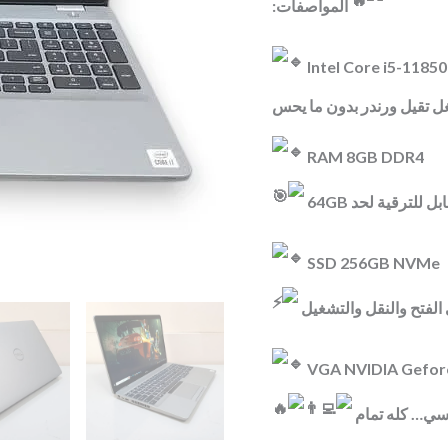
المواصفات:
NVMe/VGA
NVIDIA
Intel Core i5-1185
Geforce
:2GB
DDR5
RAM 8GB DDR4
quantity
قابل للترقية لحد 64
SSD 256GB NVMe
الفتح والنقل والتشغيل
VGA NVIDIA Gefor
دسي… كله تمام