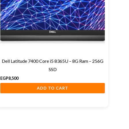
Dell Latitude 7400 Core i5 8365U – 8G Ram – 256G
SSD
EGP
8,500
ADD TO CART