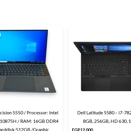
Original
Current
price
price
was:
is:
EGP28,950.
EGP27,500.
cision 5550 / Processor: Intel
Dell Latitude 5580 – i7-7
7-10875H / RAM: 16GB DDR4
8GB, 256GB, HD 630, 1
arddisk:512GB /Graphic
EGP
12,000