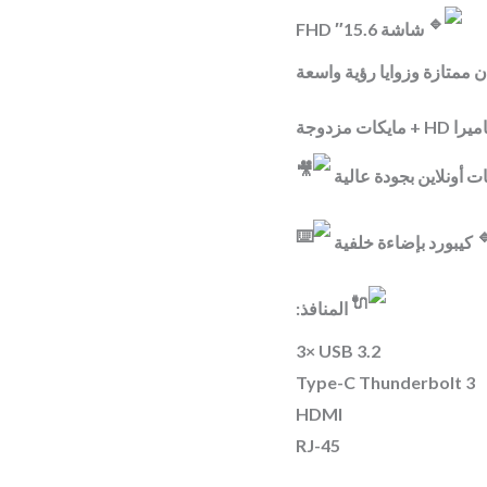
شاشة 15.6″ FHD
ن ممتازة وزوايا رؤية واسعة
كاميرا HD + مزدوجة
ت أونلاين بجودة عالية
كيبورد بإضاءة خلفية
المنافذ:
3× USB 3.2
Type-C Thunderbolt 3
HDMI
RJ-45