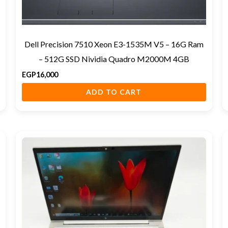
Dell Precision 7510 Xeon E3-1535M V5 – 16G Ram
– 512G SSD Nividia Quadro M2000M 4GB
EGP
16,000
ADD TO CART