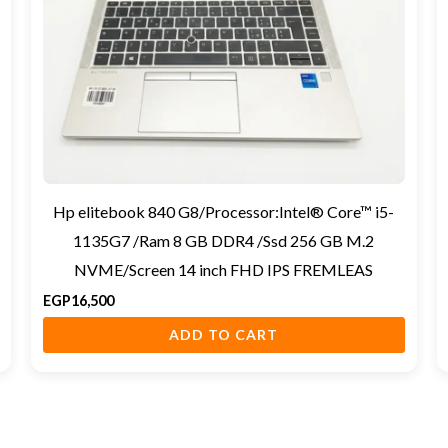
Hp elitebook 840 G8/Processor:Intel® Core™ i5-
1135G7 /Ram 8 GB DDR4 /Ssd 256 GB M.2
NVME/Screen 14 inch FHD IPS FREMLEAS
EGP
16,500
ADD TO CART