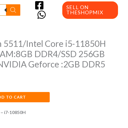
SELL ON
THESHOPMIX
on 5511/Intel Core i5-11850H
/RAM:8GB DDR4/SSD 256GB
VIDIA Geforce :2GB DDR5
DD TO CART
 – i7-10850H