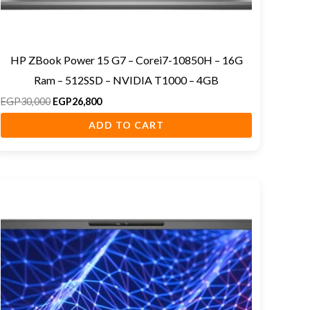
HP ZBook Power 15 G7 – Corei7-10850H – 16G
Ram – 512SSD – NVIDIA T1000 – 4GB
EGP
30,000
EGP
26,800
ADD TO CART