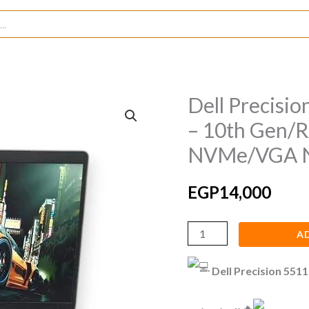
Dell Precisi
Dell
Precision
– 10th Gen
5511/Intel
NVMe/VGA N
Core
i5-
EGP
14,000
11850H
–
A
10th
Gen/RAM:8GB
Dell Precision 5511
DDR4/SSD
256GB