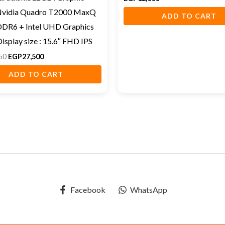
Nvidia Quadro T2000 MaxQ
ADD TO CART
DR6 + Intel UHD Graphics
isplay size : 15.6″ FHD IPS
50
EGP
27,500
ADD TO CART
Facebook
WhatsApp