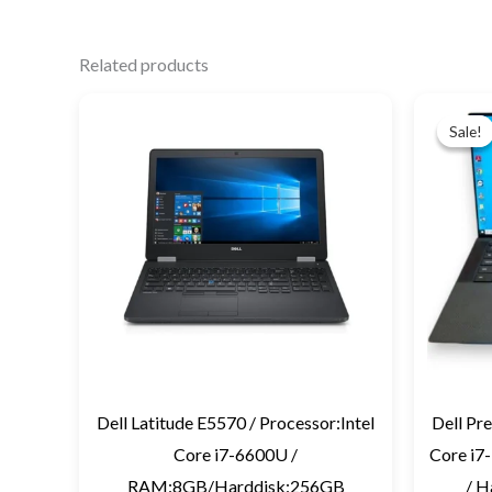
Related products
Sale!
Sale!
Dell Latitude E5570 / Processor:Intel
Dell Pre
Core i7-6600U /
Core i
RAM:8GB/Harddisk:256GB
/ H