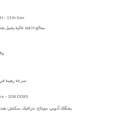
0H – 11th Gen
معالج H فئة عالية يشيل شغل تقيل ورندر بدون ما يحس
وGB
سرعة رهيبة في 
ce – 2GB DDR5
يشغّلك أدوبي، مونتاج، جرافيك، سكتش، هن