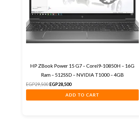
HP ZBook Power 15 G7 – Corei9-10850H – 16G
Ram – 512SSD – NVIDIA T1000 – 4GB
EGP
29,500
EGP
28,500
ADD TO CART