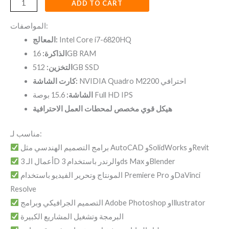
ADD TO CART
المواصفات:
المعالج:
Intel Core i7-6820HQ
الذاكرة:
16GB RAM
التخزين:
512GB SSD
NVIDIA Quadro M2200 احترافي
كارت الشاشة:
15.6 بوصة Full HD IPS
الشاشة:
هيكل قوي مخصص لمحطات العمل الاحترافية
مناسب لـ:
برامج التصميم الهندسي مثل AutoCAD وSolidWorks وRevit
أعمال الـ 3D والرندر باستخدام 3ds Max وBlender
المونتاج وتحرير الفيديو باستخدام Premiere Pro وDaVinci
Resolve
التصميم الجرافيكي وبرامج Adobe Photoshop وIllustrator
البرمجة وتشغيل المشاريع الكبيرة