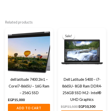
Related products
Original
Current
price
price
Sale!
Sale!
was:
is:
EGP11,500.
EGP10,300
dell latitude 7400 2in1 –
Dell Latitude 5400 – i7-
Corei7-8665U – 16G Ram
8665U- 8GB Ram DDR4-
– 256G SSD
256GB SSD M.2- Intel®
UHD Graphics
EGP
15,000
EGP
11,500
EGP
10,300
ADD TO CART