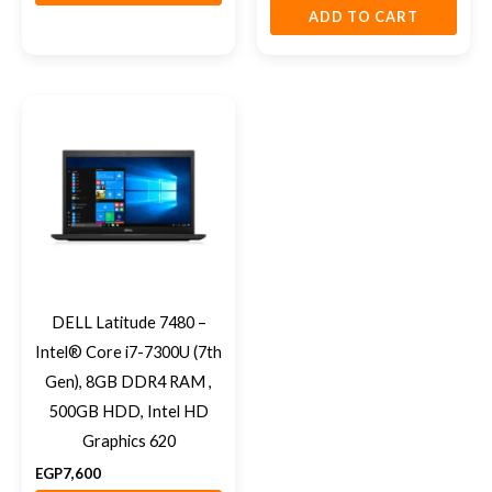
ADD TO CART
DELL Latitude 7480 –
Intel® Core i7-7300U (7th
Gen), 8GB DDR4 RAM ,
500GB HDD, Intel HD
Graphics 620
EGP
7,600