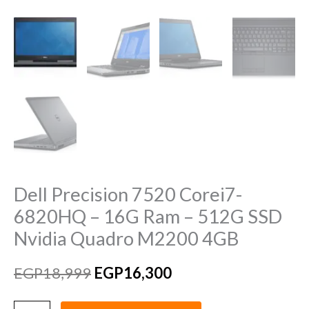
Quadro
M2200
4GB
quantity
Dell Precision 7520 Corei7-
6820HQ – 16G Ram – 512G SSD
Nvidia Quadro M2200 4GB
EGP
18,999
EGP
16,300