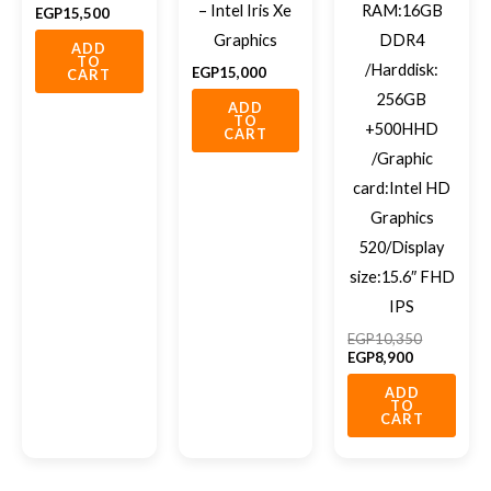
– Intel Iris Xe
RAM:16GB
EGP
15,500
Graphics
DDR4
ADD
TO
/Harddisk:
EGP
15,000
CART
256GB
ADD
TO
+500HHD
CART
/Graphic
card:Intel HD
Graphics
520/Display
size:15.6″ FHD
IPS
EGP
10,350
EGP
8,900
ADD
TO
CART