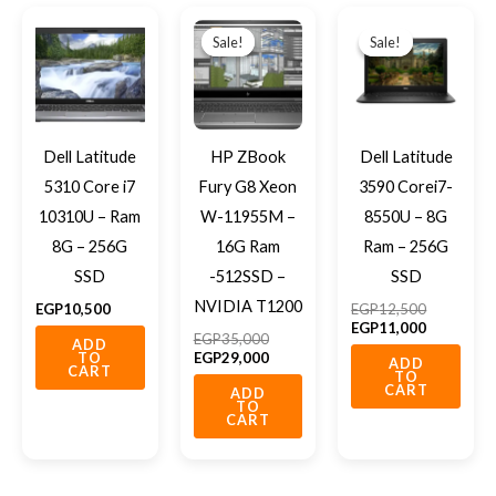
Original
Current
Original
Current
price
price
price
price
Sale!
Sale!
Sale!
Sale!
was:
is:
was:
is:
EGP35,000.
EGP29,000.
EGP12,50
EGP11,00
Dell Latitude
HP ZBook
Dell Latitude
5310 Core i7
Fury G8 Xeon
3590 Corei7-
10310U – Ram
W-11955M –
8550U – 8G
8G – 256G
16G Ram
Ram – 256G
SSD
-512SSD –
SSD
NVIDIA T1200
EGP
10,500
EGP
12,500
EGP
11,000
EGP
35,000
ADD
EGP
29,000
TO
ADD
CART
TO
CART
ADD
TO
CART