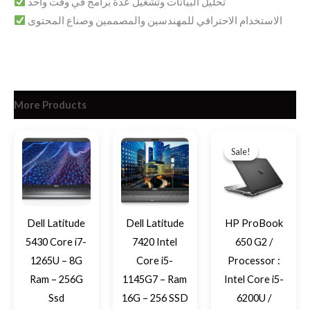
تحليل البيانات وتشغيل عدة برامج في وقت واحد
الاستخدام الاحترافي للمهندسين والمصممين وصناع المحتوى
More Products
Current
Original
price
price
Sale!
Sale!
is:
was:
EGP8,900.
EGP10,35
Dell Latitude
Dell Latitude
HP ProBook
5430 Core i7-
7420 Intel
650 G2 /
1265U – 8G
Core i5-
Processor :
Ram – 256G
1145G7 – Ram
Intel Core i5-
Ssd
16G – 256 SSD
6200U /