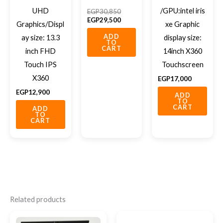
UHD
/GPU:intel iris
EGP
30,850
EGP
29,500
Graphics/Displ
xe Graphic
ADD
ay size: 13.3
display size:
TO
CART
inch FHD
14inch X360
Touch IPS
Touchscreen
X360
EGP
17,000
EGP
12,900
ADD
TO
CART
ADD
TO
CART
Related products