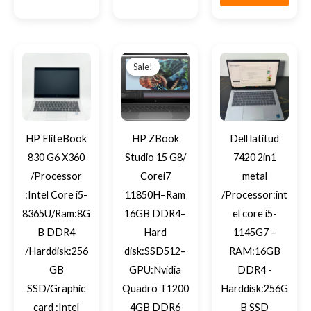
Original
Current
price
price
Sale!
Sale!
was:
is:
EGP30,850.
EGP29,500.
HP EliteBook
HP ZBook
Dell latitud
830 G6 X360
Studio 15 G8/
7420 2in1
/Processor
Corei7
metal
:Intel Core i5-
11850H–Ram
/Processor:int
8365U/Ram:8G
16GB DDR4–
el core i5-
B DDR4
Hard
1145G7 –
/Harddisk:256
disk:SSD512–
RAM:16GB
GB
GPU:Nvidia
DDR4 -
SSD/Graphic
Quadro T1200
Harddisk:256G
card :Intel
4GB DDR6
B SSD