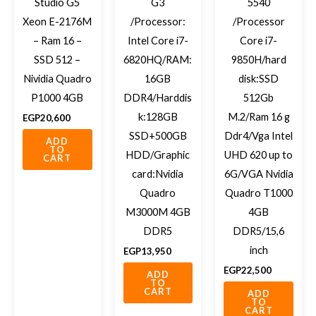
Studio G5
G3
5540
Xeon E-2176M
/Processor:
/Processor
– Ram 16 –
Intel Core i7-
Core i7-
SSD 512 –
6820HQ/RAM:
9850H/hard
Nividia Quadro
16GB
disk:SSD
P1000 4GB
DDR4/Harddis
512Gb
k:128GB
M.2/Ram 16 g
EGP
20,600
SSD+500GB
Ddr4/Vga Intel
ADD
TO
HDD/Graphic
UHD 620 up to
CART
card:Nvidia
6G/VGA Nvidia
Quadro
Quadro T1000
M3000M 4GB
4GB
DDR5
DDR5/15,6
inch
EGP
13,950
EGP
22,500
ADD
TO
CART
ADD
TO
CART