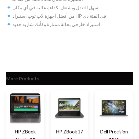
سهل التنقل ويشتغل بكفاءة عالية في أي مكان
من أفضل أجهزة لاب توب استيراد HP في الفئة دي
استيراد خارجي بحالة ممتازة وكأنك شاريه جديد
More Products
HP ZBook
HP ZBook 17
Dell Precision