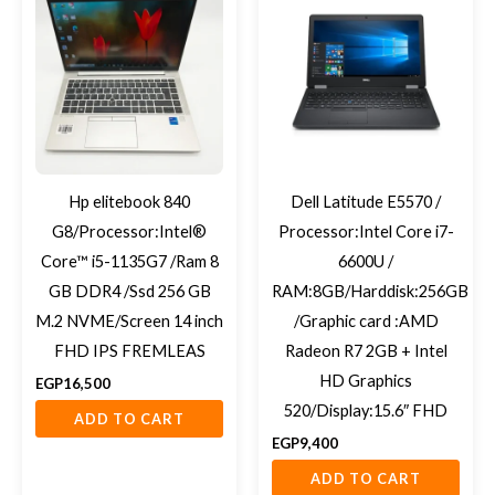
Hp elitebook 840
Dell Latitude E5570 /
G8/Processor:Intel®
Processor:Intel Core i7-
Core™ i5-1135G7 /Ram 8
6600U /
GB DDR4 /Ssd 256 GB
RAM:8GB/Harddisk:256GB
M.2 NVME/Screen 14 inch
/Graphic card :AMD
FHD IPS FREMLEAS
Radeon R7 2GB + Intel
HD Graphics
EGP
16,500
520/Display:15.6″ FHD
ADD TO CART
EGP
9,400
ADD TO CART