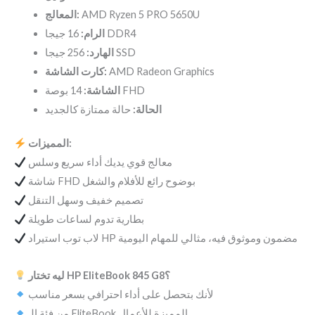
المعالج:
AMD Ryzen 5 PRO 5650U
16 جيجا DDR4
الرام:
256 جيجا SSD
الهارد:
كارت الشاشة:
AMD Radeon Graphics
14 بوصة FHD
الشاشة:
الحالة:
حالة ممتازة كالجديد
المميزات:
معالج قوي يديك أداء سريع وسلس
شاشة FHD بوضوح رائع للأفلام والشغل
تصميم خفيف وسهل التنقل
بطارية تدوم لساعات طويلة
لاب توب استيراد HP مضمون وموثوق فيه، مثالي للمهام اليومية
ليه تختار HP EliteBook 845 G8؟
لأنك بتحصل على أداء احترافي بسعر مناسب
من فئة الـ EliteBook المميزة للأعمال