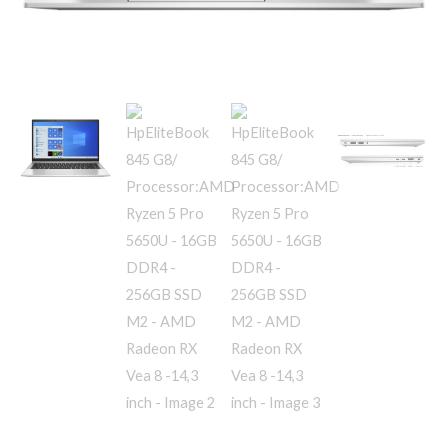
256GB
SSD
M2
-
AMD
Radeon
RX
Vea
8
-14,3
inch
quantity