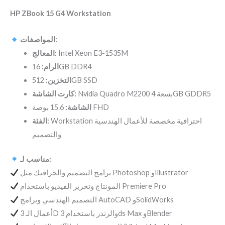
HP ZBook 15 G4 Workstation
المواصفات:
المعالج:
Intel Xeon E3-1535M
الرام:
16GB DDR4
التخزين:
512GB SSD
Nvidia Quadro M2200 بسعة 4GB GDDR5
كارت الشاشة:
15.6 بوصة FHD
الشاشة:
Workstation احترافية مخصصة للأعمال الهندسية
الفئة:
والتصميم
مناسب لـ:
برامج التصميم والجرافيك مثل Photoshop وIllustrator
المونتاج وتحرير الفيديو باستخدام Premiere Pro
التصميم الهندسي وبرامج AutoCAD وSolidWorks
أعمال الـ 3D والرندر باستخدام 3ds Max وBlender