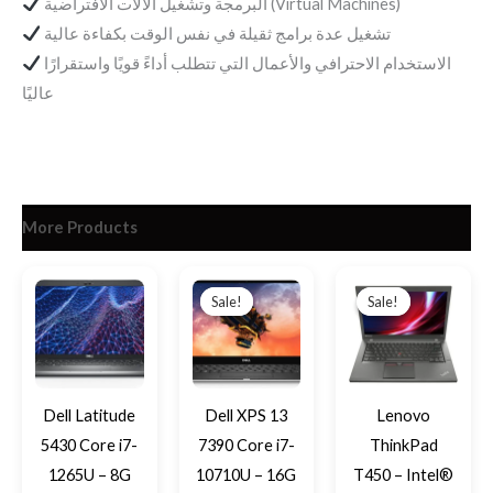
البرمجة وتشغيل الآلات الافتراضية (Virtual Machines)
تشغيل عدة برامج ثقيلة في نفس الوقت بكفاءة عالية
الاستخدام الاحترافي والأعمال التي تتطلب أداءً قويًا واستقرارًا
عاليًا
More Products
Original
Current
Original
Current
price
price
price
price
Sale!
Sale!
Sale!
Sale!
was:
is:
was:
is:
EGP23,900.
EGP17,300.
EGP8,199.
EGP7,900.
Dell Latitude
Dell XPS 13
Lenovo
5430 Core i7-
7390 Core i7-
ThinkPad
1265U – 8G
10710U – 16G
T450 – Intel®