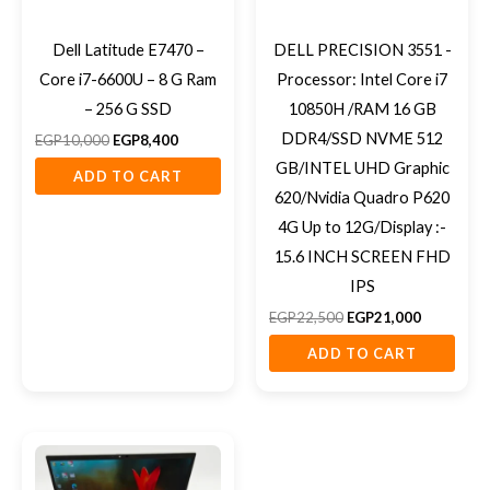
Dell Latitude E7470 –
DELL PRECISION 3551 -
Core i7-6600U – 8 G Ram
Processor: Intel Core i7
– 256 G SSD
10850H /RAM 16 GB
DDR4/SSD NVME 512
EGP
10,000
EGP
8,400
GB/INTEL UHD Graphic
ADD TO CART
620/Nvidia Quadro P620
4G Up to 12G/Display :-
15.6 INCH SCREEN FHD
IPS
EGP
22,500
EGP
21,000
ADD TO CART