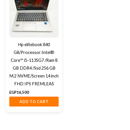
Hp elitebook 840
G8/Processor:Intel®
Core™ i5-1135G7 /Ram 8
GB DDR4 /Ssd 256 GB
M.2 NVME/Screen 14 inch
FHD IPS FREMLEAS
EGP
16,500
ADD TO CART