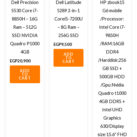
Dell Precision
Dell Latitude
HP zbook15
5530 Core i7-
5289 2-in-1
G6 mobile
8850H – 16G
Corei5-7200U
/Processor:
Ram – 512G
– 8G Ram –
Intel Core i7-
SSD NVIDIA
256G SSD
9850H
Quadro P1000
/RAM:16GB
EGP
9,500
4GB
DDR4
ADD
TO
/Harddisk:256
EGP
20,900
CART
GB SSD +
ADD
TO
500GB HDD
CART
/Gpu:Nvidia
Quadro t1000
4GB DDR5 +
Intel UHD
Graphics
630/Display
size:15.6″ FHD