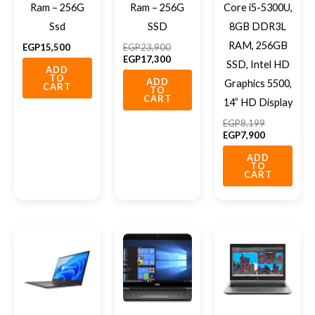
Ram – 256G
Ram – 256G
Core i5-5300U,
Ssd
SSD
8GB DDR3L
RAM, 256GB
EGP
15,500
EGP
23,900
EGP
17,300
SSD, Intel HD
ADD
TO
ADD
Graphics 5500,
CART
TO
CART
14” HD Display
EGP
8,199
EGP
7,900
ADD
TO
CART