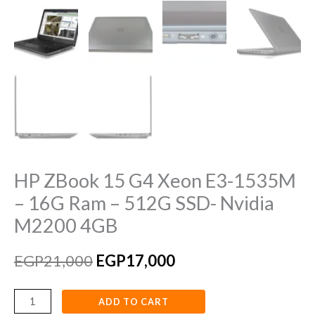
SSD-
Nvidia
M2200
4GB
quantity
HP ZBook 15 G4 Xeon E3-1535M
– 16G Ram – 512G SSD- Nvidia
M2200 4GB
EGP
21,000
EGP
17,000
ADD TO CART