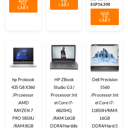
ADD
TO
EGP
16,300
TO
CART
CART
ADD
TO
CART
hp Probook
HP ZBook
Dell Precision
435 G8 X360
Studio G3 /
5560
/Prcoessor
Procesoor:Int
/Processor:Int
:AMD
el Core i7-
el Core i7-
RAYZEN 7
6820HQ
11850H/RAM:
PRO 5850U
/RAM:16GB
16GB
/RAM:8GB
DDR4/Harddis
DDR4/Hard:5