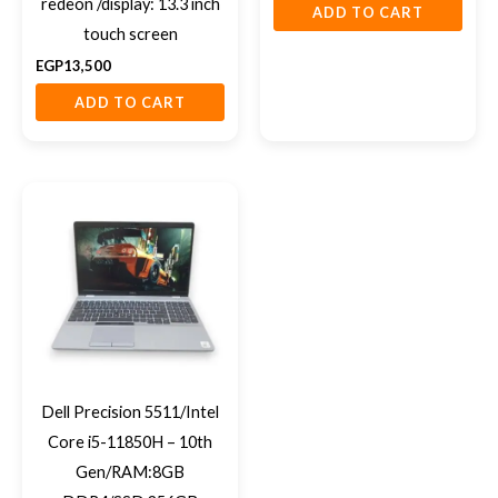
redeon /display: 13.3 inch
ADD TO CART
touch screen
EGP
13,500
ADD TO CART
Dell Precision 5511/Intel
Core i5-11850H – 10th
Gen/RAM:8GB