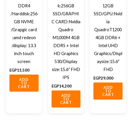
DDR4
k:256GB
12GB
/Harddisk:256
SSD/GRAPHI
SSD/GPU:Nvid
GB NVME
C CARD:Nvidia
ia
/Grapgic card
Quadro
QuadroT1200
:amd redeon
M1000M 4GB
4GB DDR6 +
/display: 13.3
DDR5 + Intel
Intel UHD
inch touch
HD Graphics
Graphics/Displ
screen
530/Display
aysize:15.6″
size:15.6″ FHD
FHD
EGP
13,500
IPS
EGP
29,000
ADD
TO
EGP
14,200
CART
ADD
TO
CART
ADD
TO
CART