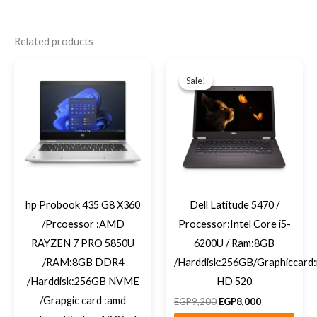
Related products
Original
Current
price
price
Sale!
Sale!
was:
is:
EGP9,200.
EGP8,000.
hp Probook 435 G8 X360
Dell Latitude 5470 /
/Prcoessor :AMD
Processor:Intel Core i5-
RAYZEN 7 PRO 5850U
6200U / Ram:8GB
/RAM:8GB DDR4
/Harddisk:256GB/Graphiccard:i
/Harddisk:256GB NVME
HD 520
/Grapgic card :amd
EGP
9,200
EGP
8,000