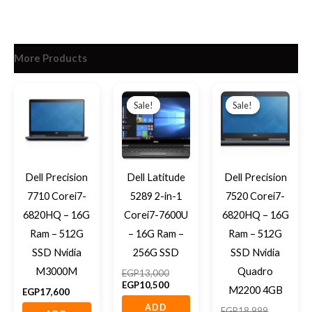
More Products
Original
Current
Original
Current
price
price
price
price
Sale!
Sale!
Sale!
Sale!
was:
is:
was:
is:
EGP13,000.
EGP10,500.
EGP18,99
EGP16,30
Dell Precision
Dell Latitude
Dell Precision
7710 Corei7-
5289 2-in-1
7520 Corei7-
6820HQ – 16G
Corei7-7600U
6820HQ – 16G
Ram – 512G
– 16G Ram –
Ram – 512G
SSD Nvidia
256G SSD
SSD Nvidia
M3000M
Quadro
EGP
13,000
EGP
10,500
M2200 4GB
EGP
17,600
ADD
EGP
18,999