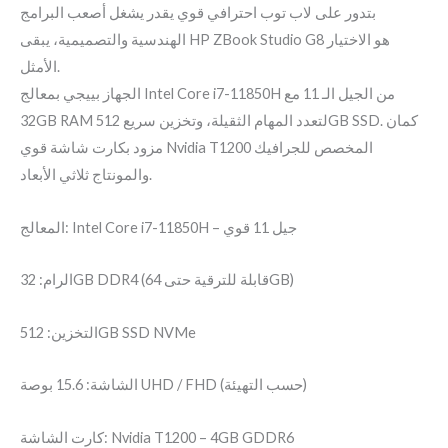
بتدور على لاب توب احترافي قوي يقدر يشغل أصعب البرامج
الهندسية والتصميمية، يبقى HP ZBook Studio G8 هو الاختيار
الأمثل.
الجهاز بييجي بمعالج Intel Core i7-11850H من الجيل الـ 11 مع
32GB RAM لتعدد المهام الثقيلة، وتخزين سريع 512GB SSD. كمان
مزود بكارت شاشة قوي Nvidia T1200 المخصص للجرافيك
والمونتاج ثلاثي الأبعاد.
المعالج: Intel Core i7-11850H – جيل 11 قوي
الرام: 32GB DDR4 (قابلة للترقية حتى 64GB)
التخزين: 512GB SSD NVMe
الشاشة: 15.6 بوصة UHD / FHD (حسب التهيئة)
كارت الشاشة: Nvidia T1200 – 4GB GDDR6