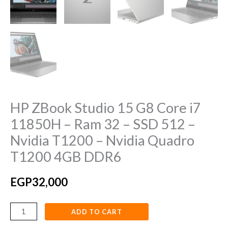
SSD
512
–
Nvidia
T1200
–
Nvidia
HP ZBook Studio 15 G8 Core i7
Quadro
T1200
11850H – Ram 32 – SSD 512 –
4GB
Nvidia T1200 – Nvidia Quadro
DDR6
T1200 4GB DDR6
quantity
EGP
32,000
ADD TO CART