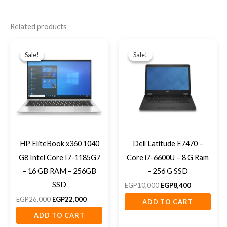
Related products
Original
Current
Original
Current
price
price
price
price
Sale!
Sale!
Sale!
Sale!
was:
is:
was:
is:
EGP26,000.
EGP22,000.
EGP10,000.
EGP8,400.
HP EliteBook x360 1040
Dell Latitude E7470 –
G8 Intel Core I7-1185G7
Core i7-6600U – 8 G Ram
– 16 GB RAM – 256GB
– 256 G SSD
SSD
EGP
10,000
EGP
8,400
EGP
26,000
EGP
22,000
ADD TO CART
ADD TO CART