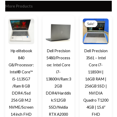
More Products
Original
Current
price
price
Sale!
Sale!
was:
is:
EGP27,00
EGP24,50
Hp elitebook
Dell Precision
Dell Precision
840
5480/Process
3561 – Intel
G8/Processor:
oe: Intel Core
Core i7-
Intel® Core™
i7-
11850H |
i5-1135G7
13800H/Ram:3
16GB RAM |
/Ram 8 GB
2GB
256GB SSD |
DDR4 /Ssd
DDR4/Harddis
NVIDIA
256 GB M.2
k:512GB
Quadro T1200
NVME/Screen
SSD/Nvidia
4GB | 15.6″
14 inch FHD
RTX A2000
FHD