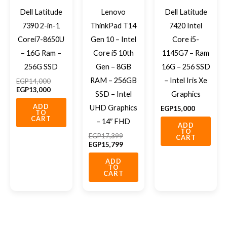
Dell Latitude
Lenovo
Dell Latitude
7390 2-in-1
ThinkPad T14
7420 Intel
Corei7-8650U
Gen 10 – Intel
Core i5-
– 16G Ram –
Core i5 10th
1145G7 – Ram
256G SSD
Gen – 8GB
16G – 256 SSD
RAM – 256GB
– Intel Iris Xe
EGP
14,000
EGP
13,000
SSD – Intel
Graphics
ADD
UHD Graphics
EGP
15,000
TO
CART
– 14″ FHD
ADD
TO
EGP
17,399
CART
EGP
15,799
ADD
TO
CART