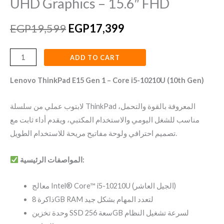
UHD Graphics – 15.6″ FHD
EGP
19,599
EGP
17,399
ADD TO CART
Lenovo ThinkPad E15 Gen 1 – Core i5-10210U (10th Gen)
لابتوب عملي من سلسلة ThinkPad المعروفة بالقوة والتحمل،
مناسب للشغل اليومي والاستخدام المكتبي، ويقدم أداء ثابت مع
تصميم احترافي ولوحة مفاتيح مريحة للاستخدام الطويل.
المواصفات الرئيسية:
معالج Intel® Core™ i5-10210U (الجيل العاشر)
ذاكرة 8GB RAM لتعدد المهام بشكل جيد
وحدة تخزين SSD سعة 256GB لسرعة تشغيل النظام