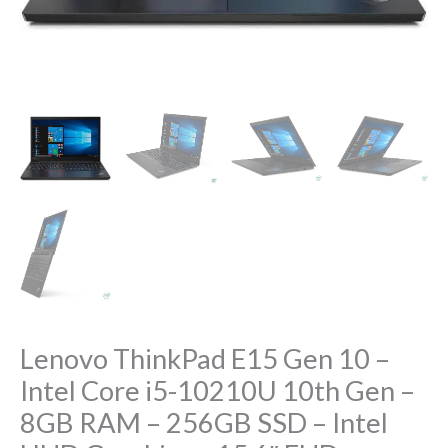
–
8GB
RAM
–
256GB
SSD
–
Intel
UHD
Graphics
–
15.6"
FHD
Lenovo ThinkPad E15 Gen 10 –
quantity
Intel Core i5-10210U 10th Gen –
8GB RAM – 256GB SSD – Intel