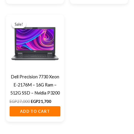
Original
Current
price
price
Sale!
Sale!
was:
is:
EGP27,000.
EGP21,700.
Dell Precision 7730 Xeon
E-2176M – 16G Ram –
512G SSD – Nvidia P3200
EGP
27,000
EGP
21,700
ADD TO CART