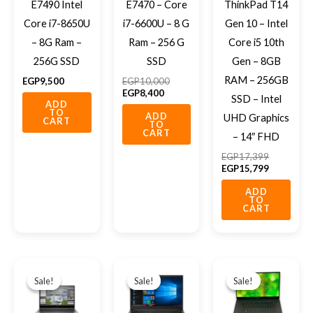
E7490 Intel
E7470 – Core
ThinkPad T14
Core i7-8650U
i7-6600U – 8 G
Gen 10 – Intel
– 8G Ram –
Ram – 256 G
Core i5 10th
256G SSD
SSD
Gen – 8GB
RAM – 256GB
EGP
9,500
EGP
10,000
EGP
8,400
SSD – Intel
ADD
TO
ADD
UHD Graphics
CART
TO
CART
– 14″ FHD
EGP
17,399
EGP
15,799
ADD
TO
CART
Original
Current
Original
Current
Original
Current
price
price
price
price
price
price
Sale!
Sale!
Sale!
Sale!
Sale!
Sale!
was:
is:
was:
is:
was:
is:
EGP30,000.
EGP28,000.
EGP17,699.
EGP15,900.
EGP20,00
EGP19,50