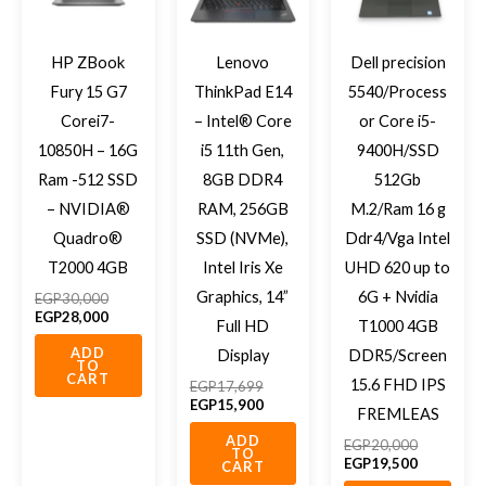
HP ZBook
Lenovo
Dell precision
Fury 15 G7
ThinkPad E14
5540/Process
Corei7-
– Intel® Core
or Core i5-
10850H – 16G
i5 11th Gen,
9400H/SSD
Ram -512 SSD
8GB DDR4
512Gb
– NVIDIA®
RAM, 256GB
M.2/Ram 16 g
Quadro®
SSD (NVMe),
Ddr4/Vga Intel
T2000 4GB
Intel Iris Xe
UHD 620 up to
Graphics, 14”
6G + Nvidia
EGP
30,000
EGP
28,000
Full HD
T1000 4GB
ADD
Display
DDR5/Screen
TO
CART
15.6 FHD IPS
EGP
17,699
EGP
15,900
FREMLEAS
ADD
EGP
20,000
TO
EGP
19,500
CART