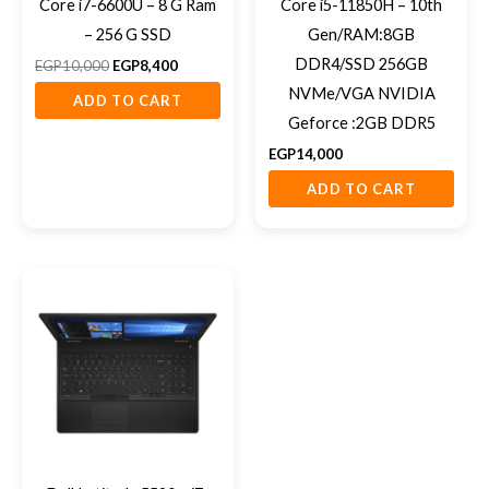
Core i7-6600U – 8 G Ram
Core i5-11850H – 10th
– 256 G SSD
Gen/RAM:8GB
DDR4/SSD 256GB
EGP
10,000
EGP
8,400
NVMe/VGA NVIDIA
ADD TO CART
Geforce :2GB DDR5
EGP
14,000
ADD TO CART