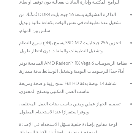
البرامج المكتبية وإدارة البيانات بفعالية دون توقف أو بطء.
الذاكرة العشوائية بسعة 16 جيجابايت DDR4 تُمكّنك من
تشغيل عدة تطبيقات في نفس الوقت بكفاءة عالية وتبديل
سلس بين المهام.
التخزين 256 جيجابايت SSD M.2 يسمح بإقلاع سريع للنظام
وتشغيل التطبيقات والملفات دون انتظار طويل.
بطاقة الرسوميات AMD Radeon™ RX Vega 6 المدمجة توفر
أداءً جيدًا للرسوميات اليومية وتشغيل الوسائط بدقة ممتازة.
شاشة 14 بوصة بدقة Full HD تمنح رؤية واضحة ومريحة
تناسب العمل المكتبي وتصفح المحتوى.
تصميم الجهاز عملي ومتين يناسب بيئات العمل المختلفة،
ويوفر استقرارًا عند الاستخدام المطول.
لوحة مفاتيح بإضاءة خلفية تسهّل الاستخدام في الإضاءة
المنخفضة وتضيف راحة أثناء الكتابة المطولة.