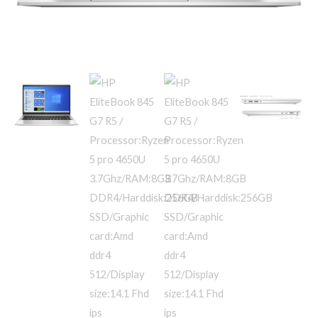
SSD/Graphic
card:Amd
ddr4
512/Display
size:14.1
Fhd
ips
1920*1080
quantity