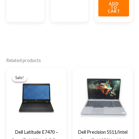
ADD
TO
CART
Related products
Original
Current
price
price
Sale!
Sale!
was:
is:
EGP10,000.
EGP8,400.
Dell Latitude E7470 –
Dell Precision 5511/Intel