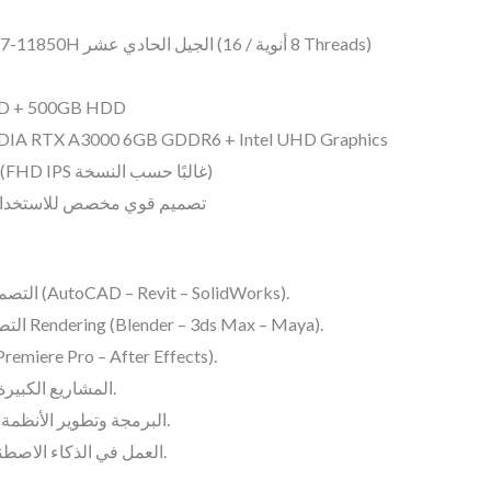
المعالج: Intel Core i7-11850H الجيل الحادي عشر (8 أنوية / 16 Threads)
التخGB SSD + 500GB HDD
كارت ا: NVIDIA RTX A3000 6GB GDDR6 + Intel UHD Graphics
الشاشة: 15.6 بوصة (FHD IPS غالبًا حسب النسخة)
تصميم قوي مخصص للاستخدام 
التصميم الهندسي المتقدم (AutoCAD – Revit – SolidWorks).
التصميم ثلاثي الأبعاد والـ Rendering (Blender – 3ds Max – Maya).
المونتاج الاحتر (Premiere Pro – After Effects).
المشاريع الكبيرة وتعدد المهام الثقيلة.
البرمجة وتطوير الأنظمة والتطبيقات المعقدة.
العمل في الذكاء الاصطناعي وتحليل البيانات.