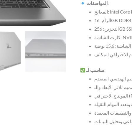
المواصفات:
/GPU:Intel
Integrated
الرام: 16GB DDR4
+
زين: 256
Nvidia
لشاشة
RTX
A3000
الاحترافي المكثف
6GB
DDR6/
مناسب لـ:
quantity
افي