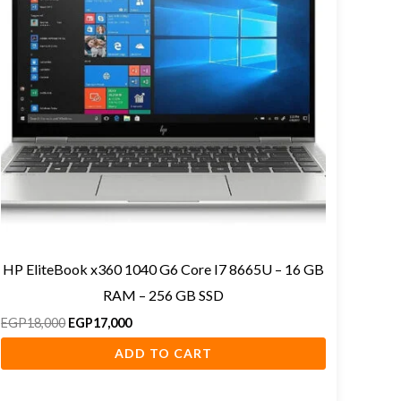
HP EliteBook x360 1040 G6 Core I7 8665U – 16 GB
RAM – 256 GB SSD
EGP
18,000
EGP
17,000
ADD TO CART