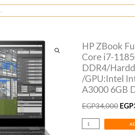
HP ZBook Fur
HP
Orig
ZBook
Core i7-11
pric
Fury
DDR4/Hardd
15
was:
/GPU:Intel I
G8/Processor:Intel
EGP3
A3000 6GB 
Core
i7-
EGP
34,000
EGP
11850H/RAM:16GB
DDR4/Harddisk:256GB
SSD
A
+500HHD