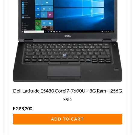
Dell Latitude E5480 Corei7-7600U – 8G Ram – 256G
SSD
EGP
8,200
ADD TO CART