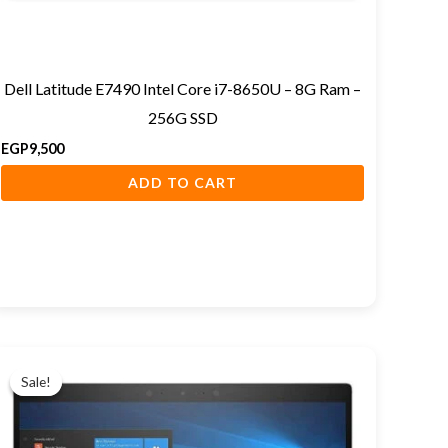
Dell Latitude E7490 Intel Core i7-8650U – 8G Ram –
256G SSD
EGP
9,500
ADD TO CART
Original
Current
price
price
Sale!
Sale!
was:
is:
EGP18,000.
EGP17,000.