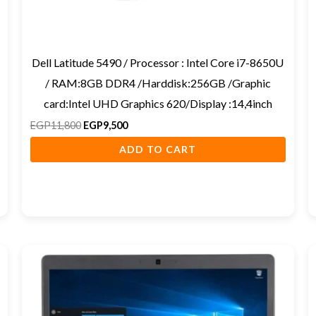
Dell Latitude 5490 / Processor : Intel Core i7-8650U
/ RAM:8GB DDR4 /Harddisk:256GB /Graphic
card:Intel UHD Graphics 620/Display :14,4inch
EGP
11,800
EGP
9,500
ADD TO CART