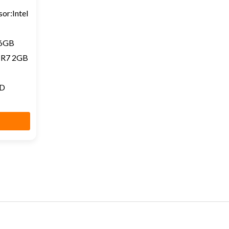
sor:Intel
56GB
 R7 2GB
HD