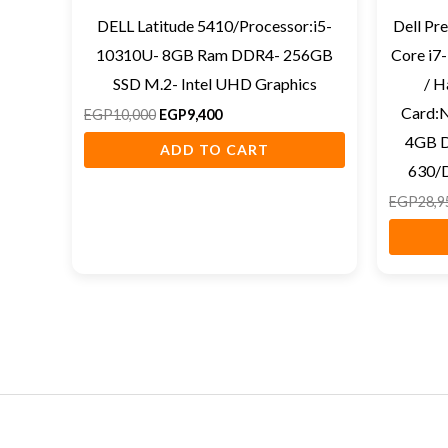
DELL Latitude 5410/Processor:i5-
Dell Pre
10310U- 8GB Ram DDR4- 256GB
Core i
SSD M.2- Intel UHD Graphics
/ H
Card:
EGP
10,000
EGP
9,400
4GB D
ADD TO CART
630/D
EGP
28,9