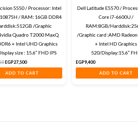
cision 5550 / Processor: Intel
Dell Latitude E5570 / Proces
7-10875H / RAM: 16GB DDR4
Core i7-6600U /
arddisk:512GB /Graphic
RAM:8GB/Harddisk:2
Nvidia Quadro T2000 MaxQ
/Graphic card :AMD Radeon
DR6 + Intel UHD Graphics
+ Intel HD Graphics
isplay size : 15.6″ FHD IPS
520/Display:15.6″ F
50
EGP
27,500
EGP
9,400
ADD TO CART
ADD TO CART