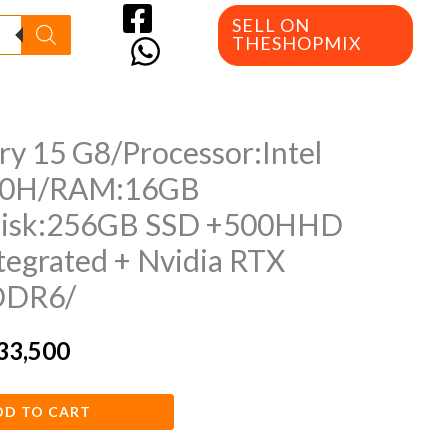
SELL ON
THESHOPMIX
y 15 G8/Processor:Intel
inal
Current
850H/RAM:16GB
e
price
isk:256GB SSD +500HHD
is:
ntegrated + Nvidia RTX
4,000.
EGP33,500.
DDR6/
33,500
DD TO CART